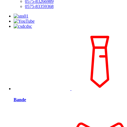
0575-83266989
0575-83359368
Bande