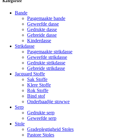
Kategorieë
Bande
Pasgemaakte bande
Geweefde dasse
Gedrukte dasse
Gebreide dasse
Kinderdasse
Strikdasse
Pasgemaakte strikdasse
Geweefde strikdasse
Gedrukte strikdasse
Gebreide strikdasse
Jacquard Stoffe
Sak Stoffe
Klere Stoffe
Rok Stoffe
Bind stof
Onderbaadjie stowwe
Serp
Gedrukte serp
Geweefde serp
Stole
Gradeplegtigheid Stoles
Pastore Stoles