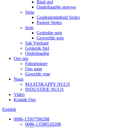
Bind stof
Onderbaadjie stowwe
Stole
Gradeplegtigheid Stoles
Pastore Stoles
Serp
Gedrukte serp
Geweefde serp
Sak Vierkant
Geskenk Stel
Onderbaadjie
Oor ons
Fabriekstoer
Ons span
Gereelde vrae
Nuus
MAATSKAPPY NUUS
INDUSTRIE NUUS
Video
Kontak Ons
English
0086-13567590288
0086-13588520208