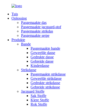
Tuis
Oplossing
Pasgemaakte das
Pasgemaakte jacquard-stof
Pasgemaakte strikdas
Pasgemaakte serpe
Produkte
Bande
Pasgemaakte bande
Geweefde dasse
Gedrukte dasse
Gebreide dasse
Kinderdasse
Strikdasse
Pasgemaakte strikdasse
Geweefde strikdasse
Gedrukte strikdasse
Gebreide strikdasse
Jacquard Stoffe
Sak Stoffe
Klere Stoffe
Rok Stoffe