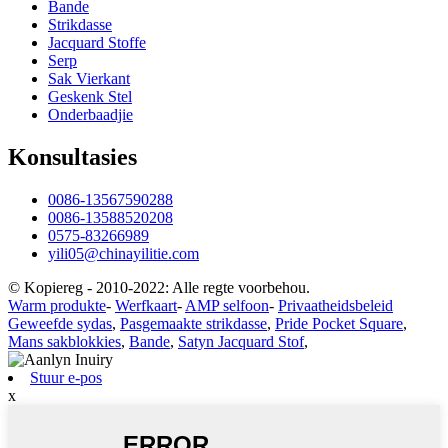
Bande
Strikdasse
Jacquard Stoffe
Serp
Sak Vierkant
Geskenk Stel
Onderbaadjie
Konsultasies
0086-13567590288
0086-13588520208
0575-83266989
yili05@chinayilitie.com
© Kopiereg - 2010-2022: Alle regte voorbehou.
Warm produkte
-
Werfkaart
-
AMP selfoon
-
Privaatheidsbeleid
Geweefde sydas
,
Pasgemaakte strikdasse
,
Pride Pocket Square
,
Mans sakblokkies
,
Bande
,
Satyn Jacquard Stof
,
Stuur e-pos
x