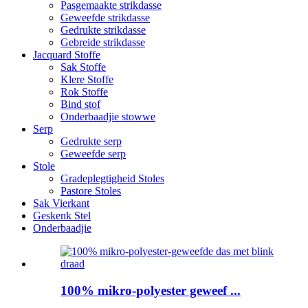
Pasgemaakte strikdasse
Geweefde strikdasse
Gedrukte strikdasse
Gebreide strikdasse
Jacquard Stoffe
Sak Stoffe
Klere Stoffe
Rok Stoffe
Bind stof
Onderbaadjie stowwe
Serp
Gedrukte serp
Geweefde serp
Stole
Gradeplegtigheid Stoles
Pastore Stoles
Sak Vierkant
Geskenk Stel
Onderbaadjie
100% mikro-polyester geweef ...