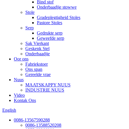
Bind stof
Onderbaadjie stowwe
Stole
Gradeplegtigheid Stoles
Pastore Stoles
Serp
Gedrukte serp
Geweefde serp
Sak Vierkant
Geskenk Stel
Onderbaadjie
Oor ons
Fabriekstoer
Ons span
Gereelde vrae
Nuus
MAATSKAPPY NUUS
INDUSTRIE NUUS
Video
Kontak Ons
English
0086-13567590288
0086-13588520208