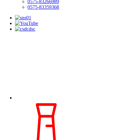
0575-83266989
0575-83359368