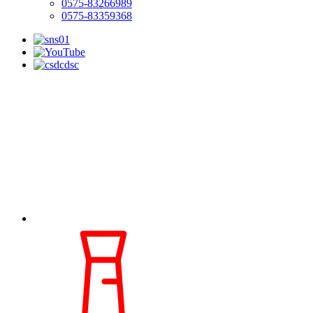
0575-83266989
0575-83359368