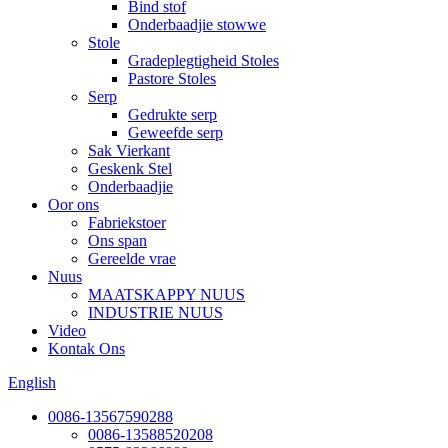
Bind stof
Onderbaadjie stowwe
Stole
Gradeplegtigheid Stoles
Pastore Stoles
Serp
Gedrukte serp
Geweefde serp
Sak Vierkant
Geskenk Stel
Onderbaadjie
Oor ons
Fabriekstoer
Ons span
Gereelde vrae
Nuus
MAATSKAPPY NUUS
INDUSTRIE NUUS
Video
Kontak Ons
English
0086-13567590288
0086-13588520208